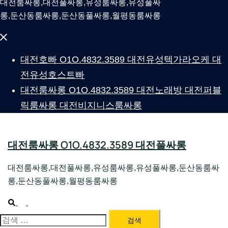
대전룸싸롱,대전풀싸롱,유성룸싸롱,유성풀싸
롱,둔산동룸싸롱,둔산동풀싸롱,월평동룸싸롱
Close
menu
대전호빠 O1O.4832.3589 대전유성텍가라오케 대
전유성호스트빠
대전룸싸롱 O1O.4832.3589 대전노래방 대전퍼블
릭룸싸롱 대전비지니스룸싸롱
대전룸싸롱 O1O.4832.3589 대전풀싸롱
대전룸싸롱,대전풀싸롱,유성룸싸롱,유성풀싸롱,둔산동룸싸
롱,둔산동풀싸롱,월평동룸싸롱
Search
Toggle
menu
검