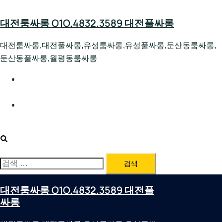
Skip
to
대전룸싸롱 O1O.4832.3589 대전풀싸롱
content
대전룸싸롱,대전풀싸롱,유성룸싸롱,유성풀싸롱,둔산동룸싸롱,
둔산동풀싸롱,월평동룸싸롱
대전호빠 O1O.4832.3589 대전유성텍가라오케 대전유성
호스트빠
대전룸싸롱 O1O.4832.3589 대전노래방 대전퍼블릭룸싸
롱 대전비지니스룸싸롱
Search
검
색:
대전룸싸롱 O1O.4832.3589 대전풀
싸롱