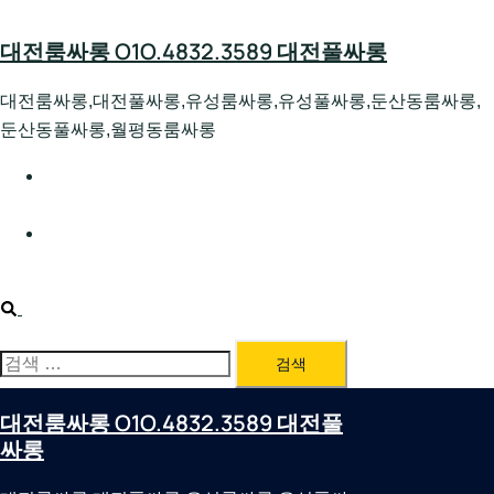
Skip
to
대전룸싸롱 O1O.4832.3589 대전풀싸롱
content
대전룸싸롱,대전풀싸롱,유성룸싸롱,유성풀싸롱,둔산동룸싸롱,
둔산동풀싸롱,월평동룸싸롱
대전호빠 O1O.4832.3589 대전유성텍가라오케 대전유성
호스트빠
대전룸싸롱 O1O.4832.3589 대전노래방 대전퍼블릭룸싸
롱 대전비지니스룸싸롱
Search
검
색:
대전룸싸롱 O1O.4832.3589 대전풀
싸롱