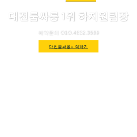
색:
대전룸싸롱 1위 하지원팀장
예약문의 O1O.4832.3589
대전룸싸롱시작하기