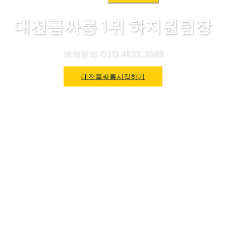
색:
대전룸싸롱 1위 하지원팀장
예약문의 O1O.4832.3589
대전룸싸롱시작하기