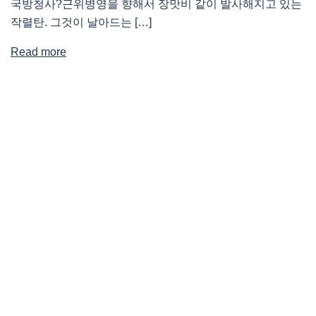
국방청사?근위병영을 향해서 장맛비 같이 발사해지고 있는
작렬탄. 그것이 날아드는 […]
Read more