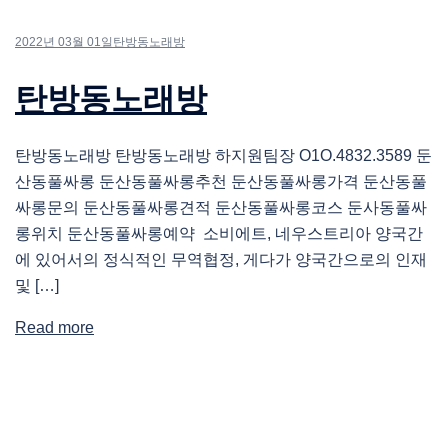
2022년 03월 01일
탄방동노래방
탄방동노래방
탄방동노래방 탄방동노래방 하지원팀장 O1O.4832.3589 둔
산동풀싸롱 둔산동풀싸롱추천 둔산동풀싸롱가격 둔산동풀
싸롱문의 둔산동풀싸롱견적 둔산동풀싸롱코스 둔사동풀싸
롱위치 둔산동풀싸롱예약 소비에트, 네우스트리아 양국간
에 있어서의 정식적인 무역협정, 게다가 양국간으로의 인재
및 […]
Read more