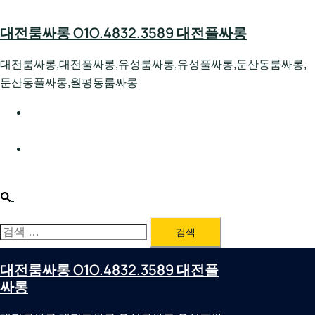
Skip
to
대전룸싸롱 O1O.4832.3589 대전풀싸롱
content
대전룸싸롱,대전풀싸롱,유성룸싸롱,유성풀싸롱,둔산동룸싸롱,
둔산동풀싸롱,월평동룸싸롱
대전호빠 O1O.4832.3589 대전유성텍가라오케 대전유성
호스트빠
대전룸싸롱 O1O.4832.3589 대전노래방 대전퍼블릭룸싸
롱 대전비지니스룸싸롱
Search
검
색:
대전룸싸롱 O1O.4832.3589 대전풀
싸롱