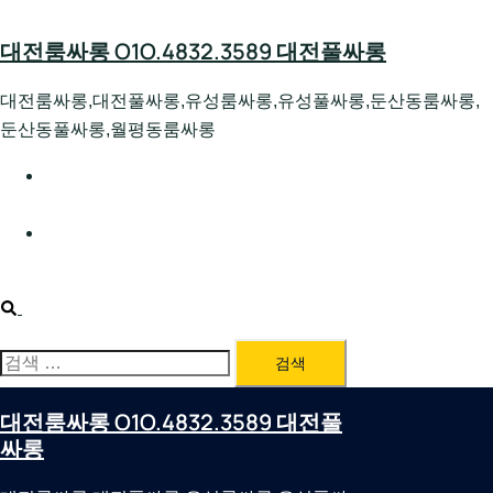
Skip
to
대전룸싸롱 O1O.4832.3589 대전풀싸롱
content
대전룸싸롱,대전풀싸롱,유성룸싸롱,유성풀싸롱,둔산동룸싸롱,
둔산동풀싸롱,월평동룸싸롱
대전호빠 O1O.4832.3589 대전유성텍가라오케 대전유성
호스트빠
대전룸싸롱 O1O.4832.3589 대전노래방 대전퍼블릭룸싸
롱 대전비지니스룸싸롱
Search
검
색:
대전룸싸롱 O1O.4832.3589 대전풀
싸롱