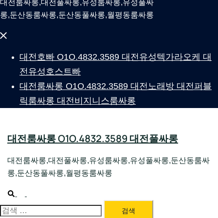
대전룸싸롱,대전풀싸롱,유성룸싸롱,유성풀싸
롱,둔산동룸싸롱,둔산동풀싸롱,월평동룸싸롱
Close
menu
대전호빠 O1O.4832.3589 대전유성텍가라오케 대
전유성호스트빠
대전룸싸롱 O1O.4832.3589 대전노래방 대전퍼블
릭룸싸롱 대전비지니스룸싸롱
대전룸싸롱 O1O.4832.3589 대전풀싸롱
대전룸싸롱,대전풀싸롱,유성룸싸롱,유성풀싸롱,둔산동룸싸
롱,둔산동풀싸롱,월평동룸싸롱
Search
Toggle
menu
대전룸싸롱 1위 하지원팀장
검