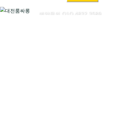
색:
예약문의 O1O.4832.3589
대전룸싸롱시작하기