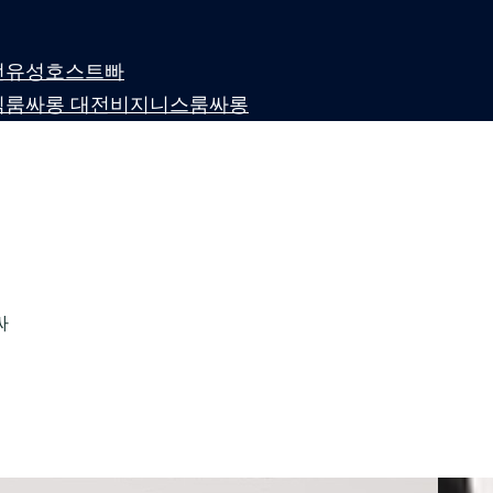
 대전유성호스트빠
퍼블릭룸싸롱 대전비지니스룸싸롱
싸