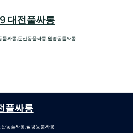
589 대전풀싸롱
동룸싸롱,둔산동풀싸롱,월평동룸싸롱
오케 대전유성호스트빠
대전퍼블릭룸싸롱 대전비지니스룸싸롱
 대전풀싸롱
둔산동풀싸롱,월평동룸싸롱