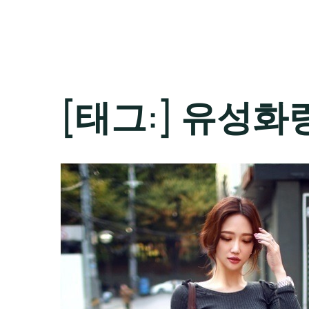
[태그:]
유성화