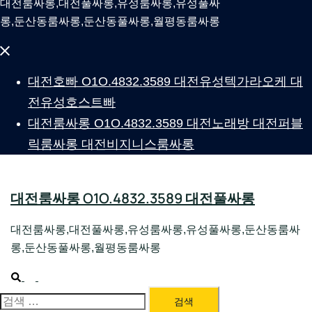
대전룸싸롱,대전풀싸롱,유성룸싸롱,유성풀싸
롱,둔산동룸싸롱,둔산동풀싸롱,월평동룸싸롱
Close
menu
대전호빠 O1O.4832.3589 대전유성텍가라오케 대
전유성호스트빠
대전룸싸롱 O1O.4832.3589 대전노래방 대전퍼블
릭룸싸롱 대전비지니스룸싸롱
대전룸싸롱 O1O.4832.3589 대전풀싸롱
대전룸싸롱,대전풀싸롱,유성룸싸롱,유성풀싸롱,둔산동룸싸
롱,둔산동풀싸롱,월평동룸싸롱
Search
Toggle
menu
검