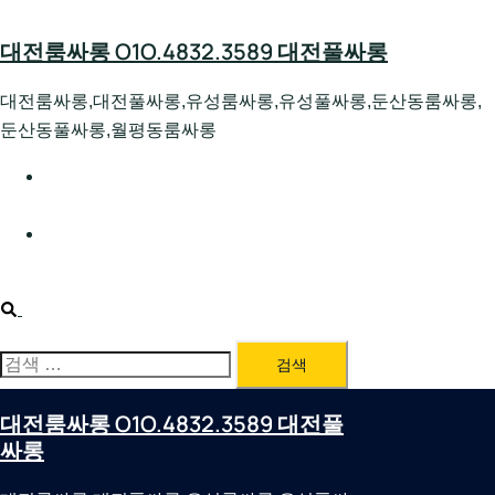
Skip
to
대전룸싸롱 O1O.4832.3589 대전풀싸롱
content
대전룸싸롱,대전풀싸롱,유성룸싸롱,유성풀싸롱,둔산동룸싸롱,
둔산동풀싸롱,월평동룸싸롱
대전호빠 O1O.4832.3589 대전유성텍가라오케 대전유성
호스트빠
대전룸싸롱 O1O.4832.3589 대전노래방 대전퍼블릭룸싸
롱 대전비지니스룸싸롱
Search
검
색:
대전룸싸롱 O1O.4832.3589 대전풀
싸롱