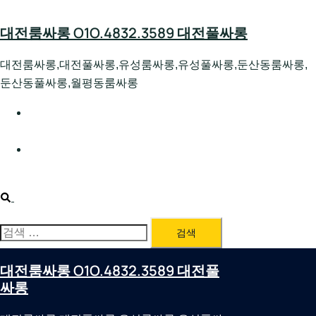
Skip
to
대전룸싸롱 O1O.4832.3589 대전풀싸롱
content
대전룸싸롱,대전풀싸롱,유성룸싸롱,유성풀싸롱,둔산동룸싸롱,
둔산동풀싸롱,월평동룸싸롱
대전호빠 O1O.4832.3589 대전유성텍가라오케 대전유성
호스트빠
대전룸싸롱 O1O.4832.3589 대전노래방 대전퍼블릭룸싸
롱 대전비지니스룸싸롱
Search
검
색:
대전룸싸롱 O1O.4832.3589 대전풀
싸롱