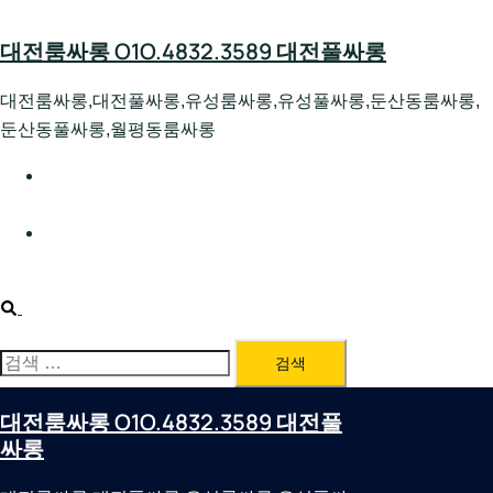
Skip
to
대전룸싸롱 O1O.4832.3589 대전풀싸롱
content
대전룸싸롱,대전풀싸롱,유성룸싸롱,유성풀싸롱,둔산동룸싸롱,
둔산동풀싸롱,월평동룸싸롱
대전호빠 O1O.4832.3589 대전유성텍가라오케 대전유성
호스트빠
대전룸싸롱 O1O.4832.3589 대전노래방 대전퍼블릭룸싸
롱 대전비지니스룸싸롱
Search
검
색:
대전룸싸롱 O1O.4832.3589 대전풀
싸롱