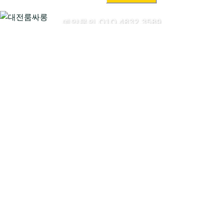
색:
예약문의 O1O.4832.3589
대전룸싸롱시작하기