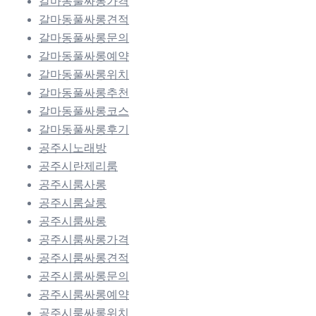
갈마동풀싸롱가격
갈마동풀싸롱견적
갈마동풀싸롱문의
갈마동풀싸롱예약
갈마동풀싸롱위치
갈마동풀싸롱추천
갈마동풀싸롱코스
갈마동풀싸롱후기
공주시노래방
공주시란제리룸
공주시룸사롱
공주시룸살롱
공주시룸싸롱
공주시룸싸롱가격
공주시룸싸롱견적
공주시룸싸롱문의
공주시룸싸롱예약
공주시룸싸롱위치