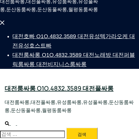
대전룸싸롱,대전풀싸롱,유성룸싸롱,유성풀싸
롱,둔산동룸싸롱,둔산동풀싸롱,월평동룸싸롱
Close
menu
대전호빠 O1O.4832.3589 대전유성텍가라오케 대
전유성호스트빠
대전룸싸롱 O1O.4832.3589 대전노래방 대전퍼블
릭룸싸롱 대전비지니스룸싸롱
대전룸싸롱 O1O.4832.3589 대전풀싸롱
대전룸싸롱,대전풀싸롱,유성룸싸롱,유성풀싸롱,둔산동룸싸
롱,둔산동풀싸롱,월평동룸싸롱
Search
Toggle
menu
대전룸싸롱 1위 하지원팀장
검