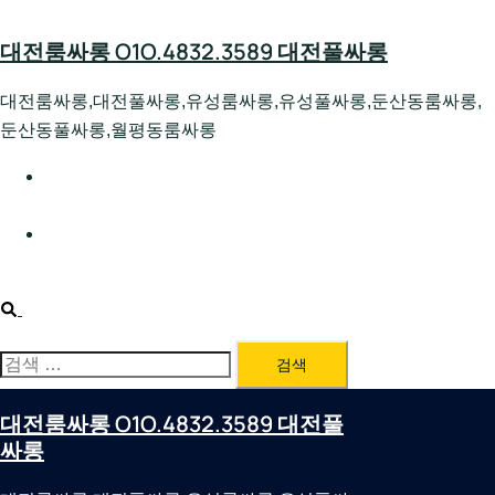
Skip
to
대전룸싸롱 O1O.4832.3589 대전풀싸롱
content
대전룸싸롱,대전풀싸롱,유성룸싸롱,유성풀싸롱,둔산동룸싸롱,
둔산동풀싸롱,월평동룸싸롱
대전호빠 O1O.4832.3589 대전유성텍가라오케 대전유성
호스트빠
대전룸싸롱 O1O.4832.3589 대전노래방 대전퍼블릭룸싸
롱 대전비지니스룸싸롱
Search
검
색:
대전룸싸롱 O1O.4832.3589 대전풀
싸롱