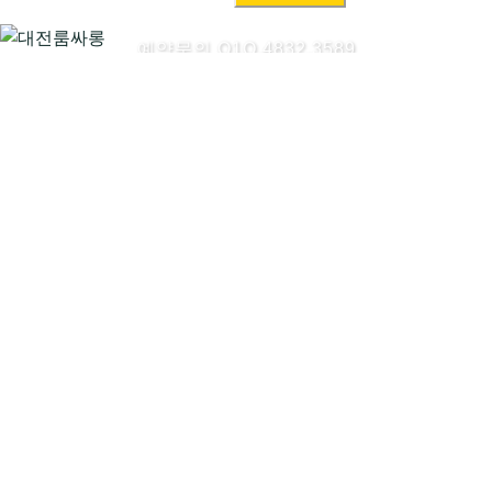
색:
예약문의 O1O.4832.3589
대전룸싸롱시작하기