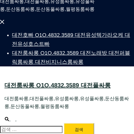
대전룸싸롱,대전풀싸롱,유성룸싸롱,유성풀싸
롱,둔산동룸싸롱,둔산동풀싸롱,월평동룸싸롱
Close
menu
대전호빠 O1O.4832.3589 대전유성텍가라오케 대
전유성호스트빠
대전룸싸롱 O1O.4832.3589 대전노래방 대전퍼블
릭룸싸롱 대전비지니스룸싸롱
대전룸싸롱 O1O.4832.3589 대전풀싸롱
대전룸싸롱,대전풀싸롱,유성룸싸롱,유성풀싸롱,둔산동룸싸
롱,둔산동풀싸롱,월평동룸싸롱
Search
Toggle
menu
대전룸싸롱 1위 하지원팀장
검