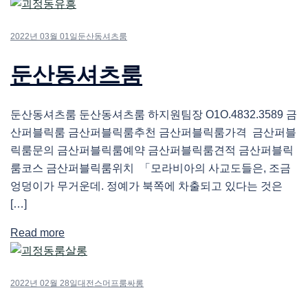
2022년 03월 01일
둔산동셔츠룸
둔산동셔츠룸
둔산동셔츠룸 둔산동셔츠룸 하지원팀장 O1O.4832.3589 금
산퍼블릭룸 금산퍼블릭룸추천 금산퍼블릭룸가격 금산퍼블
릭룸문의 금산퍼블릭룸예약 금산퍼블릭룸견적 금산퍼블릭
룸코스 금산퍼블릭룸위치 「모라비아의 사교도들은, 조금
엉덩이가 무거운데. 정예가 북쪽에 차출되고 있다는 것은
[…]
Read more
2022년 02월 28일
대전스머프룸싸롱