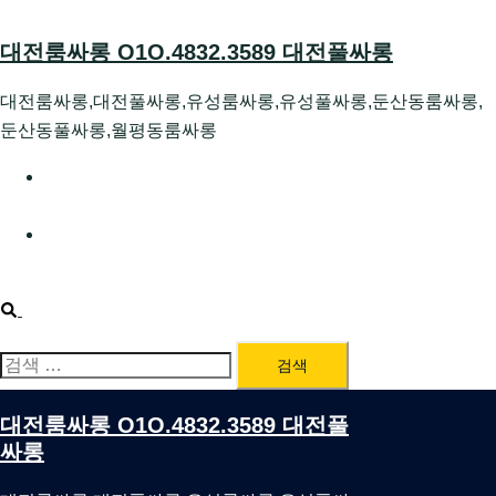
Skip
to
대전룸싸롱 O1O.4832.3589 대전풀싸롱
content
대전룸싸롱,대전풀싸롱,유성룸싸롱,유성풀싸롱,둔산동룸싸롱,
둔산동풀싸롱,월평동룸싸롱
대전호빠 O1O.4832.3589 대전유성텍가라오케 대전유성
호스트빠
대전룸싸롱 O1O.4832.3589 대전노래방 대전퍼블릭룸싸
롱 대전비지니스룸싸롱
Search
검
색:
대전룸싸롱 O1O.4832.3589 대전풀
싸롱