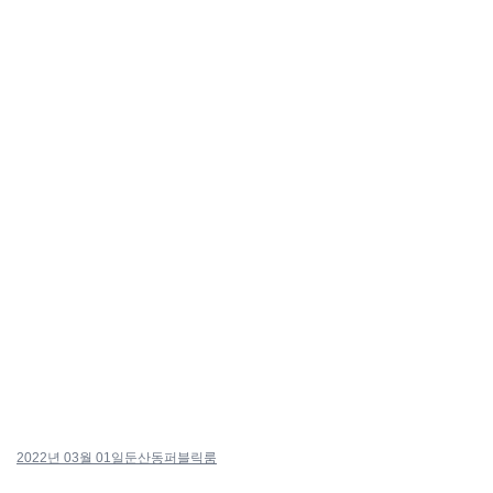
2022년 03월 01일
둔산동퍼블릭룸