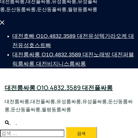
대전룸싸롱,대전풀싸롱,유성룸싸롱,유성풀싸
롱,둔산동룸싸롱,둔산동풀싸롱,월평동룸싸롱
Close
menu
대전호빠 O1O.4832.3589 대전유성텍가라오케 대
전유성호스트빠
대전룸싸롱 O1O.4832.3589 대전노래방 대전퍼블
릭룸싸롱 대전비지니스룸싸롱
대전룸싸롱 O1O.4832.3589 대전풀싸롱
대전룸싸롱,대전풀싸롱,유성룸싸롱,유성풀싸롱,둔산동룸싸
롱,둔산동풀싸롱,월평동룸싸롱
Search
Toggle
menu
검