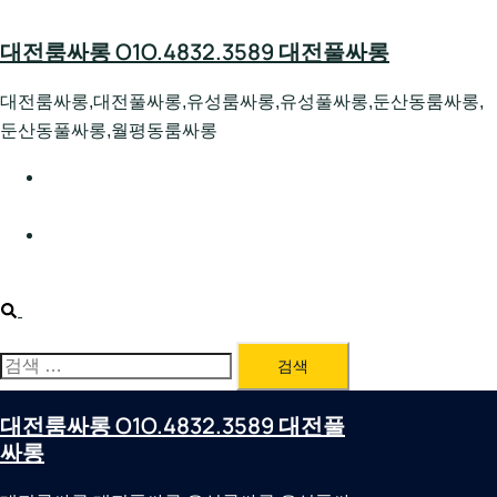
Skip
to
대전룸싸롱 O1O.4832.3589 대전풀싸롱
content
대전룸싸롱,대전풀싸롱,유성룸싸롱,유성풀싸롱,둔산동룸싸롱,
둔산동풀싸롱,월평동룸싸롱
대전호빠 O1O.4832.3589 대전유성텍가라오케 대전유성
호스트빠
대전룸싸롱 O1O.4832.3589 대전노래방 대전퍼블릭룸싸
롱 대전비지니스룸싸롱
Search
검
색:
대전룸싸롱 O1O.4832.3589 대전풀
싸롱