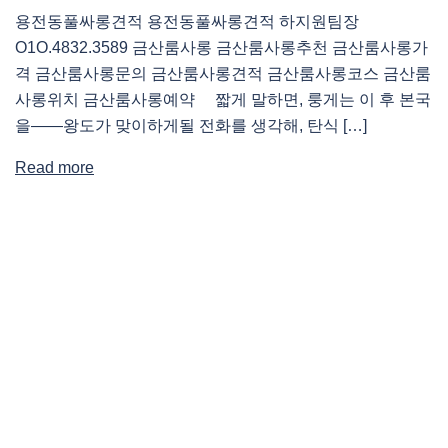
용전동풀싸롱견적 용전동풀싸롱견적 하지원팀장
O1O.4832.3589 금산룸사롱 금산룸사롱추천 금산룸사롱가
격 금산룸사롱문의 금산룸사롱견적 금산룸사롱코스 금산룸
사롱위치 금산룸사롱예약 짧게 말하면, 룽게는 이 후 본국
을――왕도가 맞이하게될 전화를 생각해, 탄식 […]
Read more