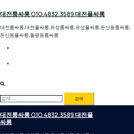
Skip
to
대전룸싸롱 O1O.4832.3589 대전풀싸롱
content
대전룸싸롱,대전풀싸롱,유성룸싸롱,유성풀싸롱,둔산동룸싸롱,
둔산동풀싸롱,월평동룸싸롱
대전호빠 O1O.4832.3589 대전유성텍가라오케 대전유성
호스트빠
대전룸싸롱 O1O.4832.3589 대전노래방 대전퍼블릭룸싸
롱 대전비지니스룸싸롱
Search
검
색:
대전룸싸롱 O1O.4832.3589 대전풀
싸롱