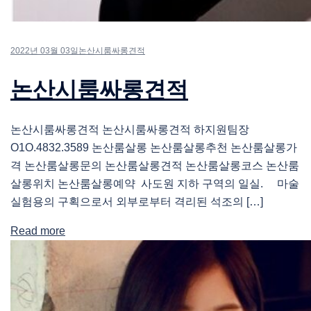
2022년 03월 03일
논산시룸싸롱견적
논산시룸싸롱견적
논산시룸싸롱견적 논산시룸싸롱견적 하지원팀장
O1O.4832.3589 논산룸살롱 논산룸살롱추천 논산룸살롱가
격 논산룸살롱문의 논산룸살롱견적 논산룸살롱코스 논산룸
살롱위치 논산룸살롱예약 사도원 지하 구역의 일실. 마술
실험용의 구획으로서 외부로부터 격리된 석조의 […]
Read more