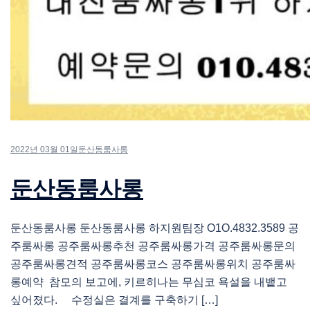
2022년 03월 01일
둔산동룸사롱
둔산동룸사롱
둔산동룸사롱 둔산동룸사롱 하지원팀장 O1O.4832.3589 공
주룸싸롱 공주룸싸롱추천 공주룸싸롱가격 공주룸싸롱문의
공주룸싸롱견적 공주룸싸롱코스 공주룸싸롱위치 공주룸싸
롱예약 참모의 보고에, 키르히나는 무심코 욕설을 내뱉고
싶어졌다. 수정실은 결계를 구축하기 […]