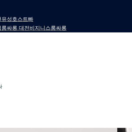
 대전유성호스트빠
퍼블릭룸싸롱 대전비지니스룸싸롱
싸