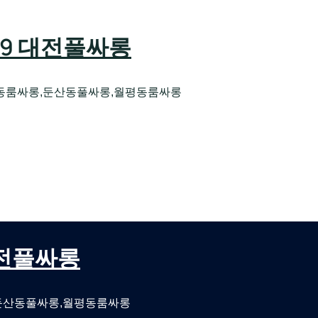
589 대전풀싸롱
동룸싸롱,둔산동풀싸롱,월평동룸싸롱
오케 대전유성호스트빠
대전퍼블릭룸싸롱 대전비지니스룸싸롱
 대전풀싸롱
둔산동풀싸롱,월평동룸싸롱