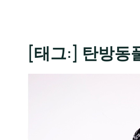
[태그:]
탄방동